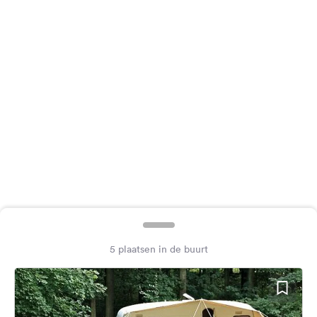
Feedback
Taal:
Nederlands
Volg
ons
op
social
media
Facebook
Instagram
5 plaatsen in de buurt