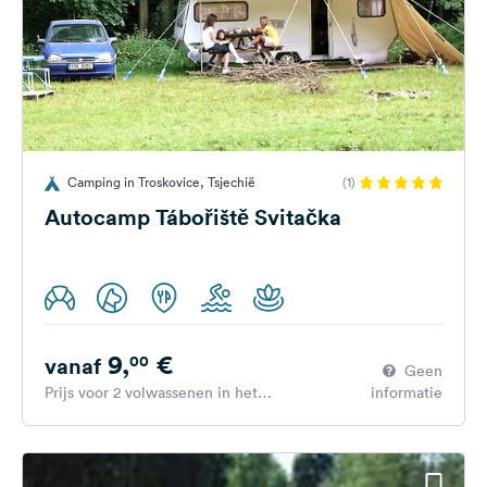
Camping in Troskovice, Tsjechië
(1)
Autocamp Tábořiště Svitačka
9,
€
00
vanaf
Geen
Prijs voor 2 volwassenen in het
informatie
hoogseizoen