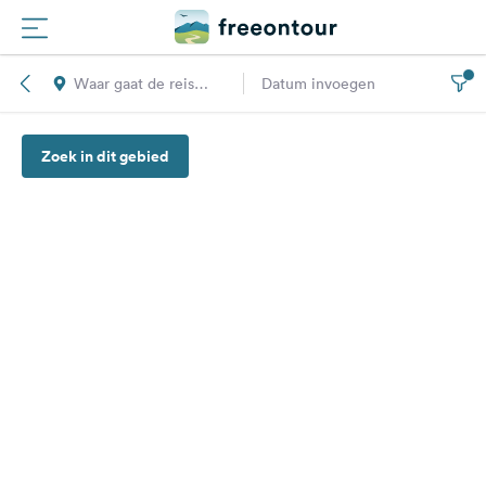
Waar gaat de reis
Datum invoegen
Routes
naar toe?
Zoek in dit gebied
Campings
Magazine
Partners
Registreren
Inloggen
Nieuwsbrief
Vragen &