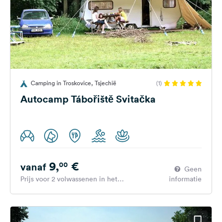
Camping in Troskovice, Tsjechië
(1)
Autocamp Tábořiště Svitačka
9,
€
00
vanaf
Geen
Prijs voor 2 volwassenen in het
informatie
hoogseizoen