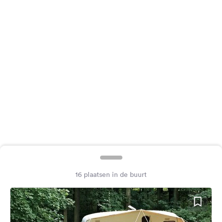
Feedback
Taal:
Nederlands
Volg
ons
op
social
media
Facebook
Instagram
16 plaatsen in de buurt