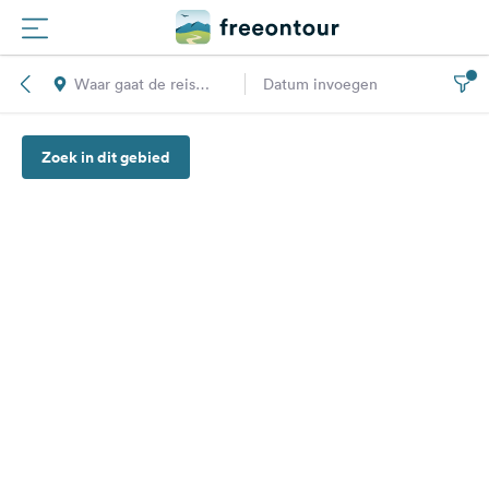
Waar gaat de reis
Datum invoegen
Routes
naar toe?
Zoek in dit gebied
Campings
Magazine
Partners
Registreren
Inloggen
Nieuwsbrief
Vragen &