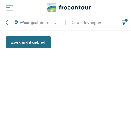
Waar gaat de reis
Datum invoegen
Routes
naar toe?
Zoek in dit gebied
Campings
Magazine
Partners
Registreren
Inloggen
Nieuwsbrief
Vragen &