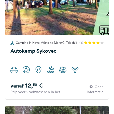
Camping in Nové Město na Moravě, Tsjechië
(4)
Autokemp Sykovec
12,
€
50
vanaf
Geen
Prijs voor 2 volwassenen in het
informatie
hoogseizoen