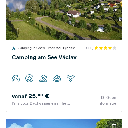
Camping in Cheb - Podhrad, Tsjechië
(100)
Camping am See Václav
25,
€
00
vanaf
Geen
Prijs voor 2 volwassenen in het
informatie
hoogseizoen