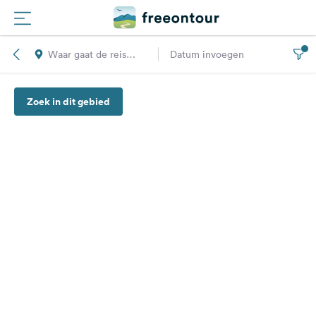
Waar gaat de reis
Datum invoegen
Routes
naar toe?
Zoek in dit gebied
Campings
Magazine
Partners
Registreren
Inloggen
Nieuwsbrief
Vragen &