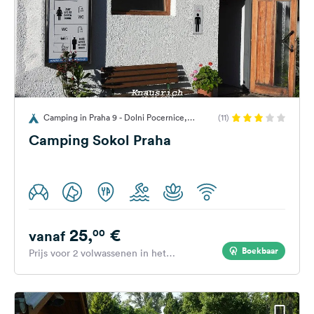
Camping in Praha 9 - Dolni Pocernice,
(11)
Tsjechië
Camping Sokol Praha
25,
€
00
vanaf
Boekbaar
Prijs voor 2 volwassenen in het
hoogseizoen