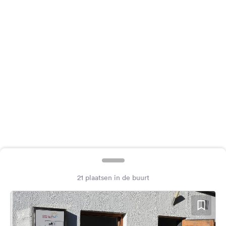
Feedback
Taal:
Nederlands
Volg
ons
op
social
media
Facebook
Instagram
21 plaatsen in de buurt