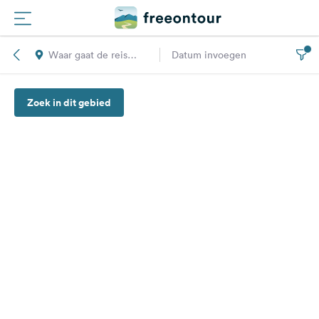
Waar gaat de reis
Datum invoegen
Routes
naar toe?
Zoek in dit gebied
Campings
Magazine
Partners
Registreren
Inloggen
Nieuwsbrief
Vragen &