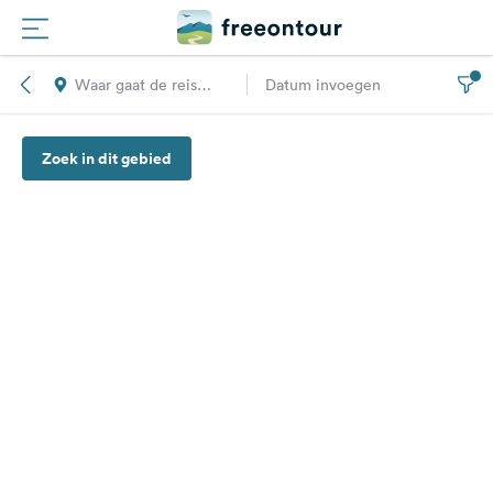
Waar gaat de reis
Datum invoegen
Routes
naar toe?
Zoek in dit gebied
Campings
Magazine
Partners
Registreren
Inloggen
Nieuwsbrief
Vragen &