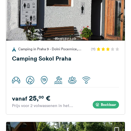
Camping in Praha 9 - Dolni Pocernice,
(11)
Tsjechië
Camping Sokol Praha
25,
€
00
vanaf
Boekbaar
Prijs voor 2 volwassenen in het
hoogseizoen