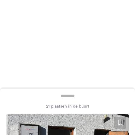
Feedback
Taal:
Nederlands
Volg
ons
op
social
media
Facebook
Instagram
21 plaatsen in de buurt