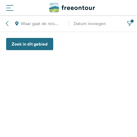
Waar gaat de reis
Datum invoegen
Routes
naar toe?
Zoek in dit gebied
Campings
Magazine
Partners
Registreren
Inloggen
Nieuwsbrief
Vragen &