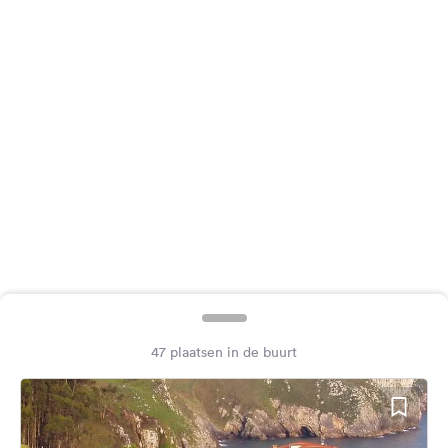
Feedback
Taal:
Nederlands
Volg
ons
op
social
media
Facebook
Instagram
47 plaatsen in de buurt