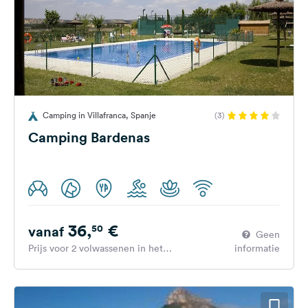
Camping in Villafranca, Spanje
(3)
Camping Bardenas
36,
€
50
vanaf
Geen
Prijs voor 2 volwassenen in het
informatie
hoogseizoen