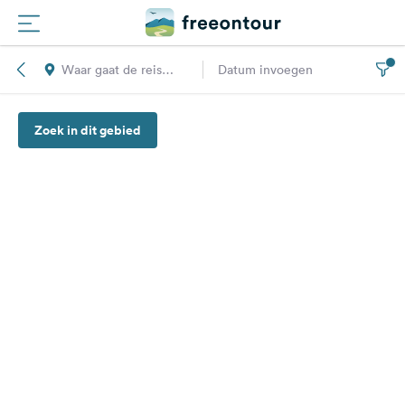
Waar gaat de reis
Datum invoegen
Routes
naar toe?
Zoek in dit gebied
Campings
Magazine
Partners
Registreren
Inloggen
Nieuwsbrief
Vragen &