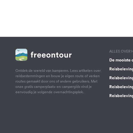
ALLES OVER
De mooiste 
Reisbelevin
Ontdek de wereld van kamperen. Lees artikelen over
reisbestemmingen en bouw je eigen route of verken
Reisbelevin
routes gemaakt door ons of andere gebruikers. Met
Reisbelevin
onze gratis camperplaats- en campergids vind je
eenvoudig je volgende overnachtingsplek.
Reisbeleving