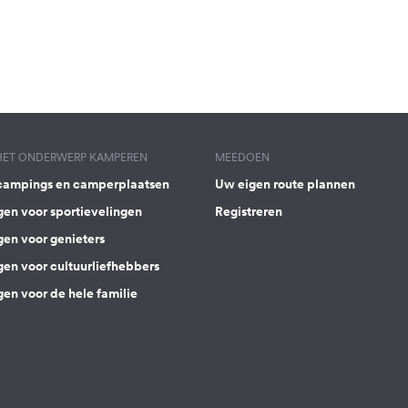
 HET ONDERWERP KAMPEREN
MEEDOEN
campings en camperplaatsen
Uw eigen route plannen
gen voor sportievelingen
Registreren
gen voor genieters
gen voor cultuurliefhebbers
en voor de hele familie