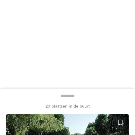
Feedback
Taal:
Nederlands
Volg
ons
op
social
media
Facebook
Instagram
20 plaatsen in de buurt