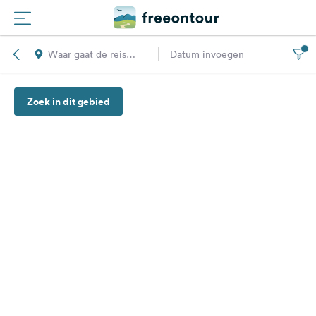
Waar gaat de reis
Datum invoegen
Routes
naar toe?
Zoek in dit gebied
Campings
Magazine
Partners
Registreren
Inloggen
Nieuwsbrief
Vragen &