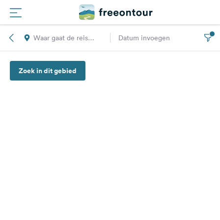
Waar gaat de reis
Datum invoegen
Routes
naar toe?
Zoek in dit gebied
Campings
Magazine
Partners
Registreren
Inloggen
Nieuwsbrief
Vragen &