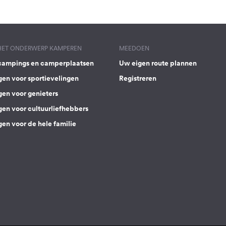
 HET ONDERWERP KAMPEREN
MEEDOEN
campings en camperplaatsen
Uw eigen route plannen
gen voor sportievelingen
Registreren
gen voor genieters
gen voor cultuurliefhebbers
en voor de hele familie