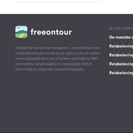
ALLES OVER
De mooiste 
Reisbelevin
Ontdek de wereld van kamperen. Lees artikelen over
reisbestemmingen en bouw je eigen route of verken
Reisbelevin
routes gemaakt door ons of andere gebruikers. Met
Reisbelevin
onze gratis camperplaats- en campergids vind je
eenvoudig je volgende overnachtingsplek.
Reisbeleving