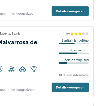
Details weergeven
enen in het hoogseizoen
Sagunto, Spanje
(9)
alvarrosa de
Sanitair & hygiëne
Infrastructuur
Sport en vrije tijd
Geen informatie
Details weergeven
enen in het hoogseizoen