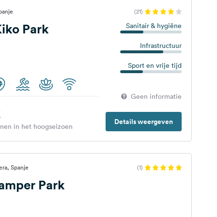
panje
(21)
iko Park
Sanitair & hygiëne
Infrastructuur
Sport en vrije tijd
Geen informatie
€
Details weergeven
enen in het hoogseizoen
era, Spanje
(1)
Camper Park