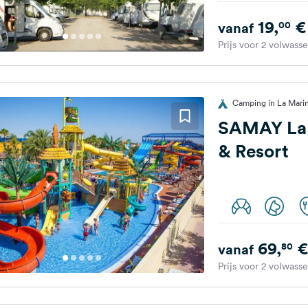
19,
€
00
vanaf
Prijs voor 2 volwass
Camping in La Marin
SAMAY La
& Resort
69,
€
80
vanaf
Prijs voor 2 volwass