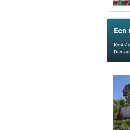
Een 
Kent / 
Dan kun