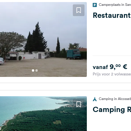
Camperplaats in San 
Restaurant
9,
€
00
vanaf
Prijs voor 2 volwass
Camping in Alcosseb
Camping R