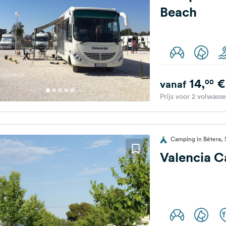
Beach
14,
€
00
vanaf
Prijs voor 2 volwass
Camping in Bétera, 
Valencia 