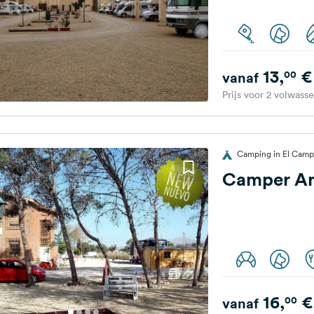
13,
€
00
vanaf
Prijs voor 2 volwass
Camping in El Campe
Camper Ar
16,
€
00
vanaf