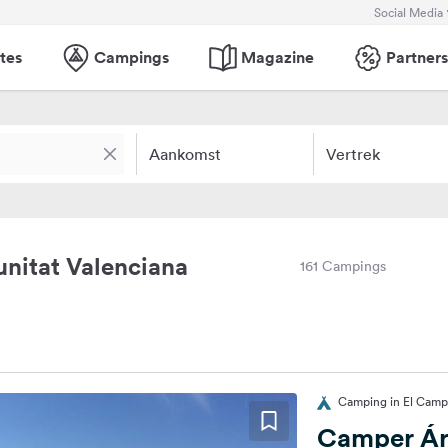
Social Media
tes
Campings
Magazine
Partners
Aankomst
Vertrek
nitat Valenciana
161 Campings
Camping in El Campe
Camper Ár