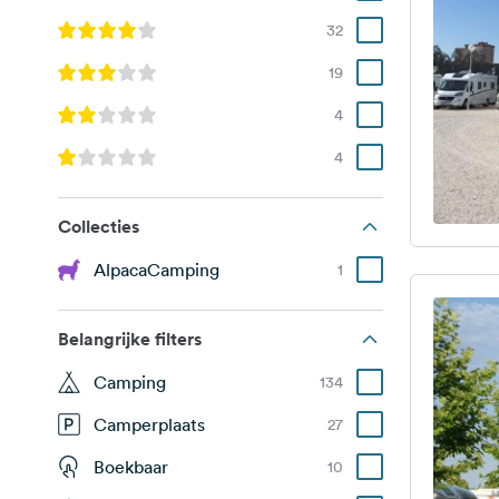
32
19
4
4
Collecties
AlpacaCamping
1
Belangrijke filters
Camping
134
Camperplaats
27
Boekbaar
10