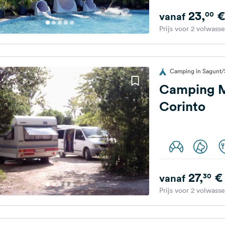
23,
€
00
vanaf
Prijs voor 2 volwass
Camping in Sagunt/
Camping M
Corinto
27,
€
30
vanaf
Prijs voor 2 volwass