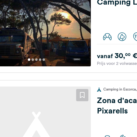
Camping La
30,
00
vanaf
Prijs voor 2 volwass
Camping in Escorca,
Zona d'ac
Pixarells