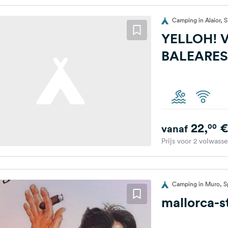
Camping in Alaior, 
YELLOH! V
BALEARES
22,
€
00
vanaf
Prijs voor 2 volwass
Camping in Muro, S
mallorca-st