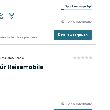
Sport en vrije tijd
Geen informatie
Details weergeven
enen in het hoogseizoen
a/Mallorca, Spanje
(0)
für Reisemobile
Geen informatie