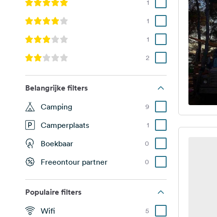
1
1
1
2
Belangrijke filters
Camping
9
Camperplaats
1
Boekbaar
0
Freeontour partner
0
Populaire filters
Wifi
5