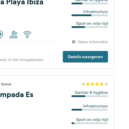
 Playa Ibiza
Infrastructuur
Sport en vrije tijd
Geen informatie
€
Details weergeven
enen in het hoogseizoen
 Spanje
(1)
ampada Es
Sanitair & hygiëne
Infrastructuur
Sport en vrije tijd