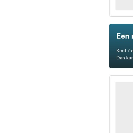
Een 
Kent / 
Dan kun