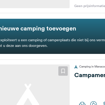
Geen prijsinformatie
nieuwe camping toevoegen
exploiteert u een camping of camperplaats die niet bij ons verm
t u deze aan ons doorgeven.
Camping in Manacor
Campamen