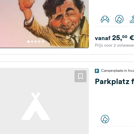
25,
€
00
vanaf
Prijs voor 2 volwass
Camperplaats in Inc
Parkplatz 