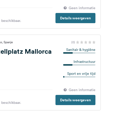
Geen informatie
Details weergeven
 beschikbaar.
r, Spanje
(0)
ellplatz Mallorca
Sanitair & hygiëne
Infrastructuur
Sport en vrije tijd
Geen informatie
Details weergeven
 beschikbaar.