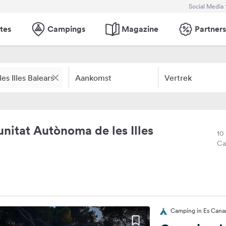
Social Media
tes
Campings
Magazine
Partners
Aankomst
Vertrek
itat Autònoma de les Illes
10
Ca
Camping in Es Canar