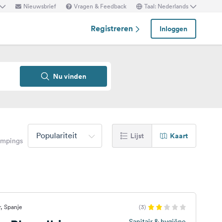
Nieuwsbrief
Vragen & Feedback
Taal: Nederlands
Registreren
Inloggen
Nu vinden
Populariteit
Lijst
Kaart
mpings
, Spanje
(3)
Sanitair & hygiëne