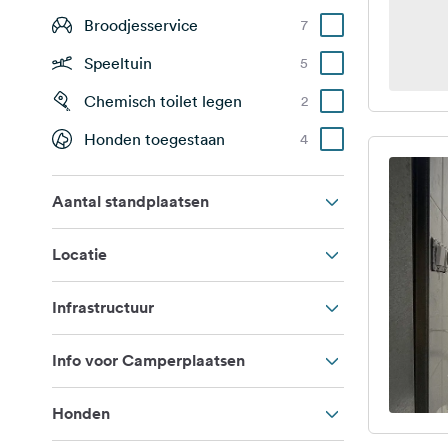
Broodjesservice
7
Speeltuin
5
Chemisch toilet legen
2
Honden toegestaan
4
Aantal standplaatsen
Locatie
Infrastructuur
Info voor Camperplaatsen
Honden