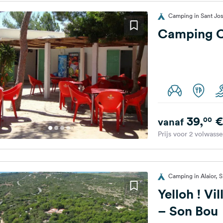
Camping in Sant Jos
Camping C
39,
€
00
vanaf
Prijs voor 2 volwass
Camping in Alaior, 
Yelloh ! Vi
– Son Bou