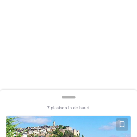
Feedback
Taal:
Nederlands
Volg
ons
op
social
media
Facebook
Instagram
7 plaatsen in de buurt