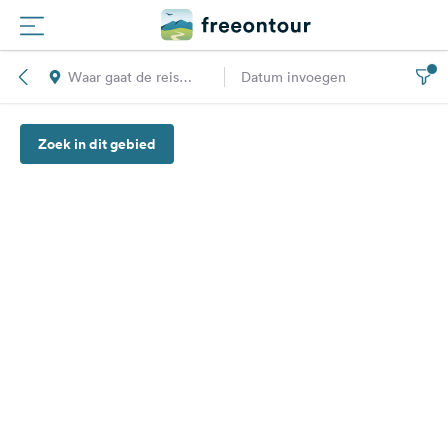
Waar gaat de reis
Datum invoegen
Routes
naar toe?
Zoek in dit gebied
Campings
Magazine
Partners
Registreren
Inloggen
Nieuwsbrief
Vragen &