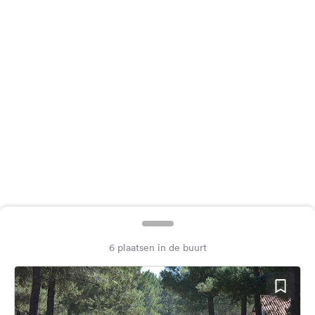
Feedback
Taal:
Nederlands
Volg
ons
op
social
media
Facebook
Instagram
6 plaatsen in de buurt