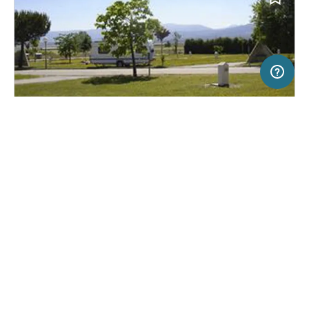
20 km
Terms of use
© 1987–2026 HERE
SERVICE
JURIDISCH
Help
Colofon
Camping in Segovia, Spanje
(0)
Over ons
Freeontour-
gebruiksvoorwaarden
Complejo Turistíco Aeródromo
Freeontour-partner worden
Freeontour-privacybeleid
Fuentemilanos
Wat is Freeontour
Juridische Informatie
FREEONTOUR APPS
Geen prijsinformatie beschikbaar.
Geen informatie
VOLG ONS OP SOCIAL MEDIA
Facebook