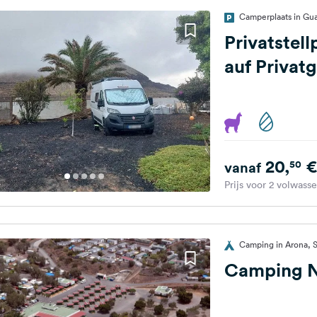
Camperplaats in Gua
Privatstell
auf Privat
20,
€
50
vanaf
Prijs voor 2 volwass
Camping in Arona, 
Camping 