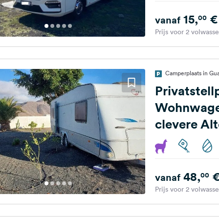
15,
€
00
vanaf
Prijs voor 2 volwass
Camperplaats in Gua
Privatstell
Wohnwagen
clevere Alt
Ferienwoh
48,
00
vanaf
Prijs voor 2 volwass