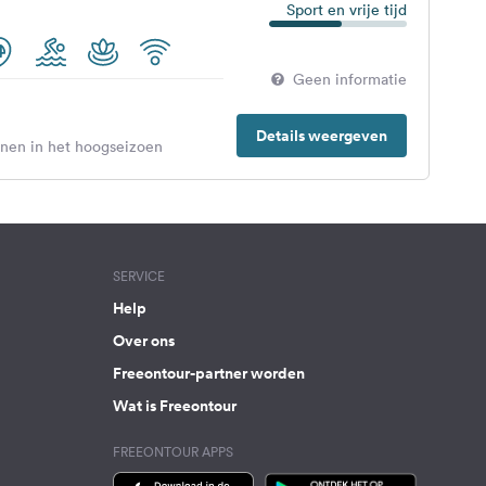
Sport en vrije tijd
Geen informatie
Details weergeven
enen in het hoogseizoen
SERVICE
Help
Over ons
Freeontour-partner worden
Wat is Freeontour
FREEONTOUR APPS