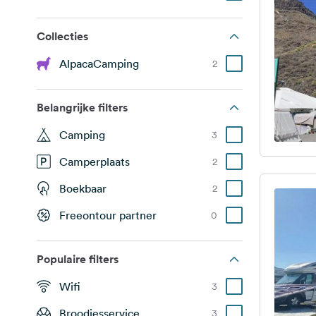
Collecties
AlpacaCamping
2
Belangrijke filters
Camping
3
Camperplaats
2
Boekbaar
2
Freeontour partner
0
Populaire filters
Wifi
3
Broodjesservice
3