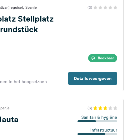
tiza (Teguise), Spanje
(0)
platz Stellplatz
grundstück
Boekbaar
Details weergeven
enen in het hoogseizoen
Spanje
(3)
Nauta
Sanitair & hygiëne
Infrastructuur