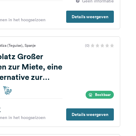
Geen informatie
Details weergeven
enen in het hoogseizoen
tiza (Teguise), Spanje
(0)
platz Großer
 zur Miete, eine
ernative zur
nung
Boekbaar
€
Details weergeven
enen in het hoogseizoen