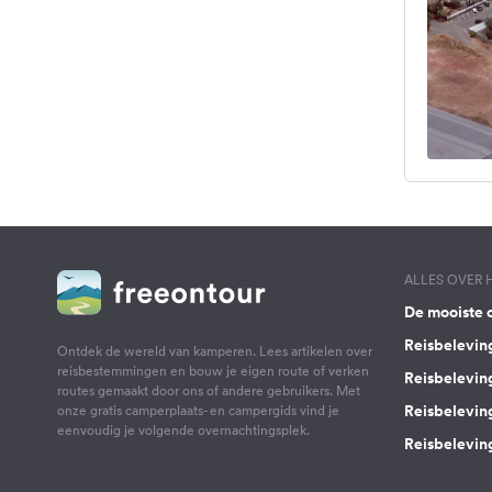
ALLES OVER
De mooiste 
Reisbelevin
Ontdek de wereld van kamperen. Lees artikelen over
reisbestemmingen en bouw je eigen route of verken
Reisbelevin
routes gemaakt door ons of andere gebruikers. Met
Reisbelevin
onze gratis camperplaats- en campergids vind je
eenvoudig je volgende overnachtingsplek.
Reisbeleving