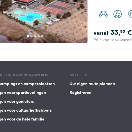
33,
€
80
vanaf
Prijs voor 2 volwass
 HET ONDERWERP KAMPEREN
MEEDOEN
campings en camperplaatsen
Uw eigen route plannen
gen voor sportievelingen
Registreren
gen voor genieters
gen voor cultuurliefhebbers
en voor de hele familie