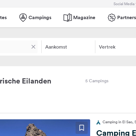
Social Media
tes
Campings
Magazine
Partners
Aankomst
Vertrek
ische Eilanden
5 Campings
Camping in El Sao, 
Camping El