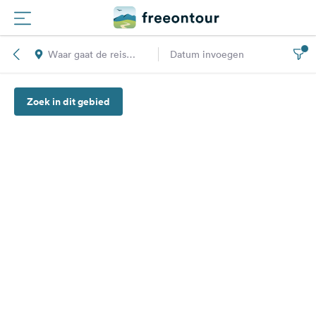
Waar gaat de reis
Datum invoegen
Routes
naar toe?
Zoek in dit gebied
Campings
Magazine
Partners
Registreren
Inloggen
Nieuwsbrief
Vragen &