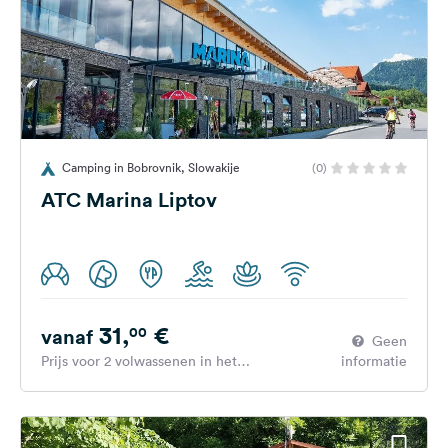
Camping in Bobrovnik, Slowakije
(0)
ATC Marina Liptov
31,
€
00
vanaf
Geen
Prijs voor 2 volwassenen in het
informatie
hoogseizoen