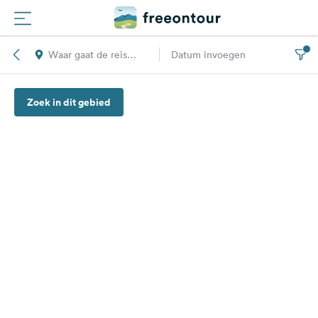
Waar gaat de reis
Datum invoegen
Routes
naar toe?
Zoek in dit gebied
Campings
Magazine
Partners
Registreren
Inloggen
Nieuwsbrief
Vragen &