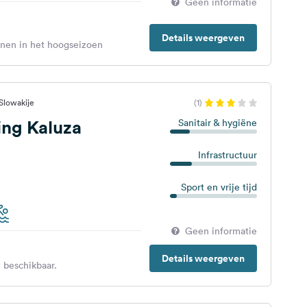
Geen informatie
Details weergeven
enen in het hoogseizoen
Slowakije
(1)
ng Kaluza
Sanitair & hygiëne
Infrastructuur
Sport en vrije tijd
Geen informatie
Details weergeven
 beschikbaar.