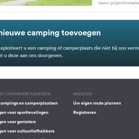
Geen prijsinformatie
nieuwe camping toevoegen
exploiteert u een camping of camperplaats die niet bij ons verm
t u deze aan ons doorgeven.
 HET ONDERWERP KAMPEREN
MEEDOEN
campings en camperplaatsen
Uw eigen route plannen
gen voor sportievelingen
Registreren
gen voor genieters
gen voor cultuurliefhebbers