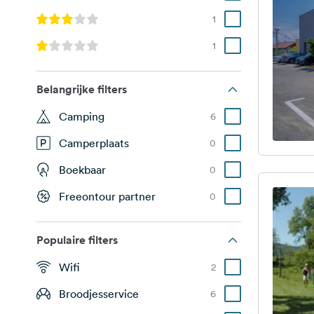
1
1
Belangrijke filters
Camping
6
Camperplaats
0
Boekbaar
0
Freeontour partner
0
Populaire filters
Wifi
2
Broodjesservice
6