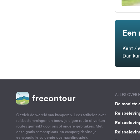
Een 
Kent / 
Dan kun
ALLES OVER
De mooiste 
Reisbelevin
Ontdek de wereld van kamperen. Lees artikelen over
reisbestemmingen en bouw je eigen route of verken
Reisbelevin
routes gemaakt door ons of andere gebruikers. Met
Reisbelevin
onze gratis camperplaats- en campergids vind je
eenvoudig je volgende overnachtingsplek.