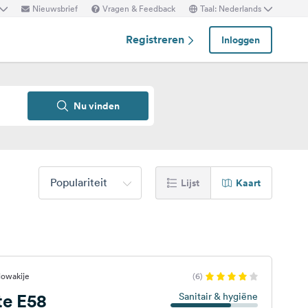
Nieuwsbrief
Vragen & Feedback
Taal: Nederlands
Registreren
Inloggen
Nu vinden
Populariteit
Lijst
Kaart
lowakije
(6)
e E58
Sanitair & hygiëne