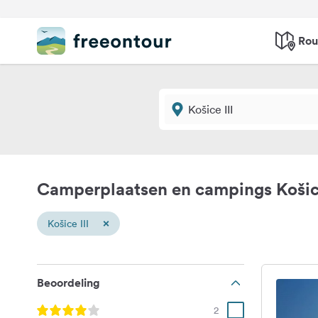
Rou
Camperplaatsen en campings Košice
×
Košice III
Beoordeling
2