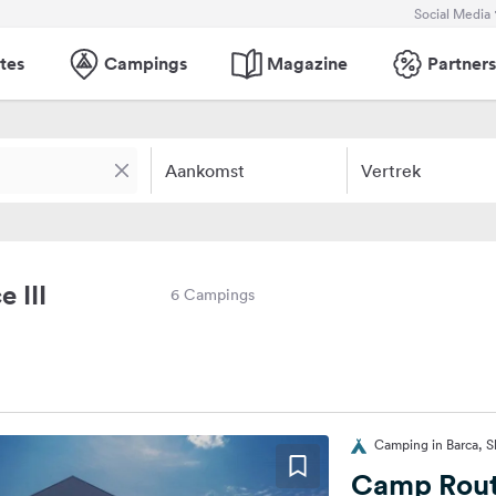
Social Media
tes
Campings
Magazine
Partners
Aankomst
Vertrek
 III
6 Campings
Camping in Barca, S
Camp Rout