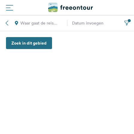
Waar gaat de reis
Datum invoegen
Routes
naar toe?
Zoek in dit gebied
Campings
Magazine
Partners
Registreren
Inloggen
Nieuwsbrief
Vragen &