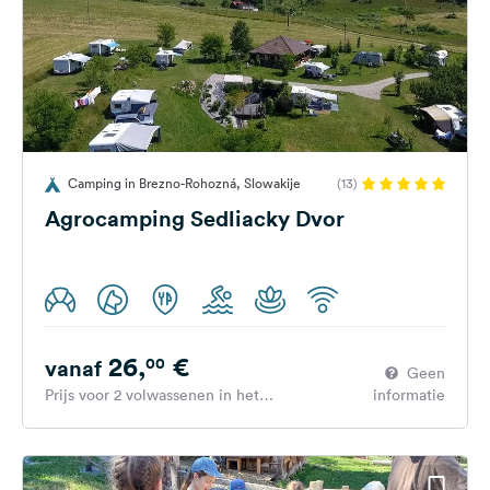
Camping in Brezno-Rohozná, Slowakije
(13)
Agrocamping Sedliacky Dvor
26,
€
00
vanaf
Geen
Prijs voor 2 volwassenen in het
informatie
hoogseizoen