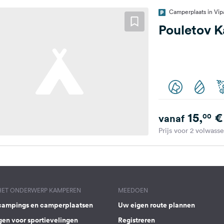
Camperplaats in Vip
Pouletov 
15,
€
00
vanaf
Prijs voor 2 volwass
 HET ONDERWERP KAMPEREN
MEEDOEN
campings en camperplaatsen
Uw eigen route plannen
gen voor sportievelingen
Registreren