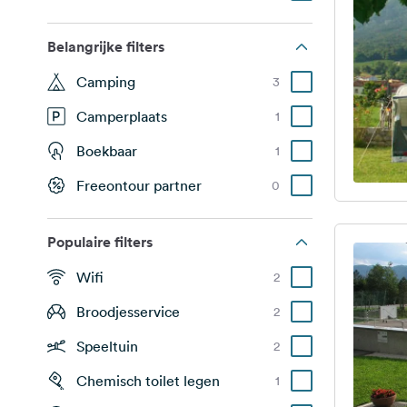
Belangrijke filters
Camping
3
Camperplaats
1
Boekbaar
1
Freeontour partner
0
Populaire filters
Wifi
2
Broodjesservice
2
Speeltuin
2
Chemisch toilet legen
1