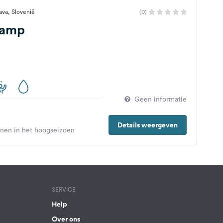
ava, Slovenië
(0)
Kamp
Geen informatie
Details weergeven
enen in het hoogseizoen
SERVICE
Help
Over ons