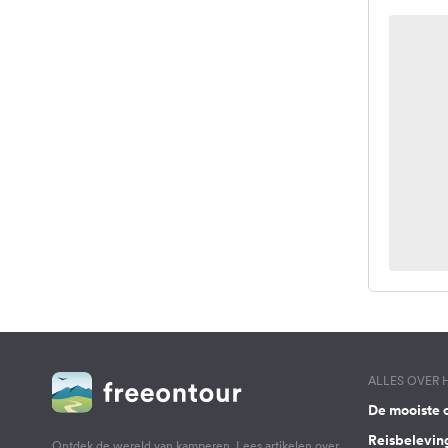
ALLES OVER
De mooiste 
Reisbelevin
Ontdek de wereld van kamperen. Lees artikelen over