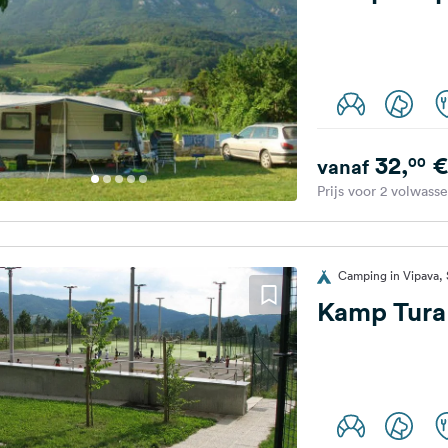
32,
€
00
vanaf
Prijs voor 2 volwass
Camping in Vipava, 
Kamp Tura