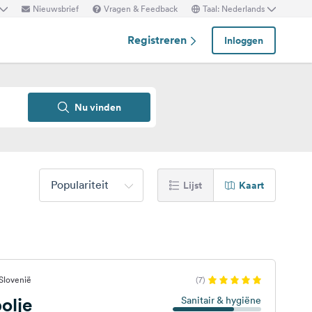
Nieuwsbrief
Vragen & Feedback
Taal: Nederlands
Registreren
Inloggen
Nu vinden
Populariteit
Lijst
Kaart
Slovenië
(7)
olje
Sanitair & hygiëne