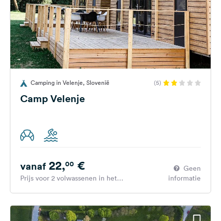
Camping in Velenje, Slovenië
(5)
Camp Velenje
22,
€
00
vanaf
Geen
Prijs voor 2 volwassenen in het
informatie
hoogseizoen