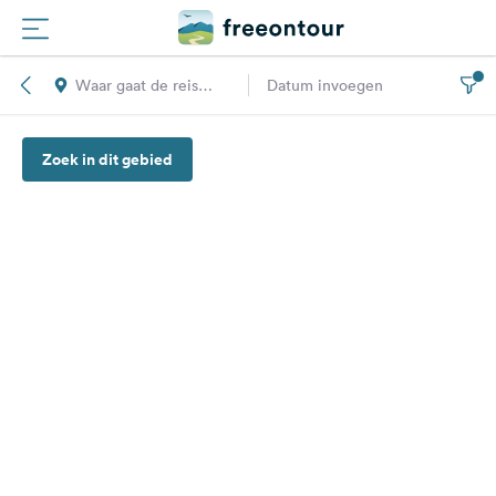
Waar gaat de reis
Datum invoegen
Routes
naar toe?
Zoek in dit gebied
Campings
Magazine
Partners
Registreren
Inloggen
Nieuwsbrief
Vragen &