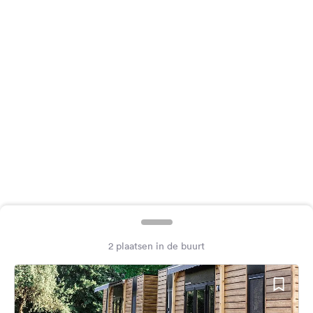
Feedback
Taal:
Nederlands
Volg
ons
op
social
media
Facebook
Instagram
2 plaatsen in de buurt