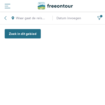
Waar gaat de reis
Datum invoegen
Routes
naar toe?
Zoek in dit gebied
Campings
Magazine
Partners
Registreren
Inloggen
Nieuwsbrief
Vragen &