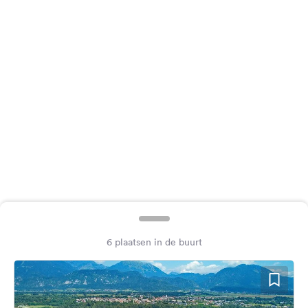
Feedback
Taal:
Nederlands
Volg
ons
op
social
media
Facebook
Instagram
6 plaatsen in de buurt