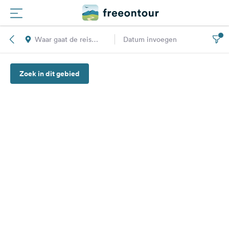
Waar gaat de reis
Datum invoegen
Routes
naar toe?
Zoek in dit gebied
Campings
Magazine
Partners
Registreren
Inloggen
Nieuwsbrief
Vragen &