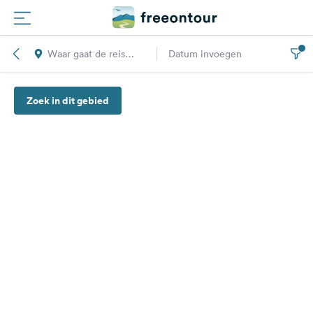
Waar gaat de reis
Datum invoegen
Routes
naar toe?
Zoek in dit gebied
Campings
Magazine
Partners
Registreren
Inloggen
Nieuwsbrief
Vragen &