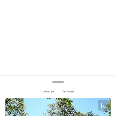
Feedback
Taal:
Nederlands
Volg
ons
op
social
media
Facebook
Instagram
1 plaatsen in de buurt