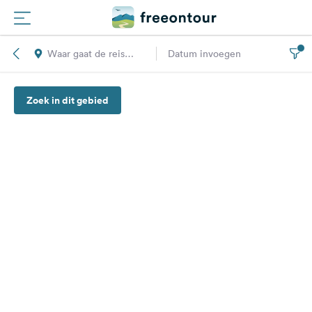
Waar gaat de reis
Datum invoegen
Routes
naar toe?
Zoek in dit gebied
Campings
Magazine
Partners
Registreren
Inloggen
Nieuwsbrief
Vragen &