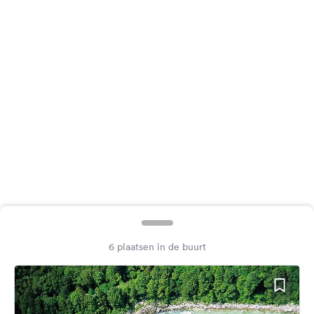
Feedback
Taal:
Nederlands
Volg
ons
op
social
media
Facebook
Instagram
6 plaatsen in de buurt