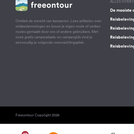
ALLES OVER
De mooiste 
Reisbelevin
Ontdek de wereld van kamperen. Lees artikelen over
reisbestemmingen en bouw je eigen route of verken
Reisbelevin
routes gemaakt door ons of andere gebruikers. Met
Reisbelevin
onze gratis camperplaats- en campergids vind je
eenvoudig je volgende overnachtingsplek.
Reisbeleving
Freeontour Copyright 2026