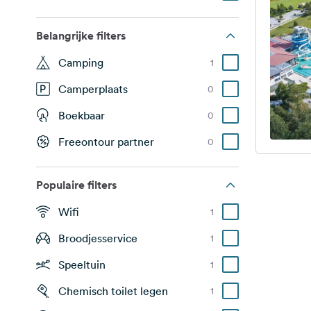
Belangrijke filters
Camping
1
Camperplaats
0
Boekbaar
0
Freeontour partner
0
Populaire filters
Wifi
1
Broodjesservice
1
Speeltuin
1
Chemisch toilet legen
1