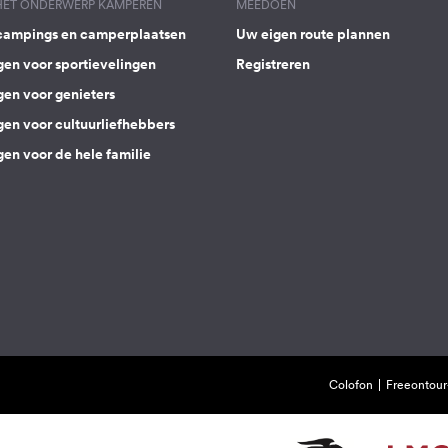
 HET ONDERWERP KAMPEREN
MEEDOEN
campings en camperplaatsen
Uw eigen route plannen
gen voor sportievelingen
Registreren
gen voor genieters
gen voor cultuurliefhebbers
en voor de hele familie
Colofon
Freeontour