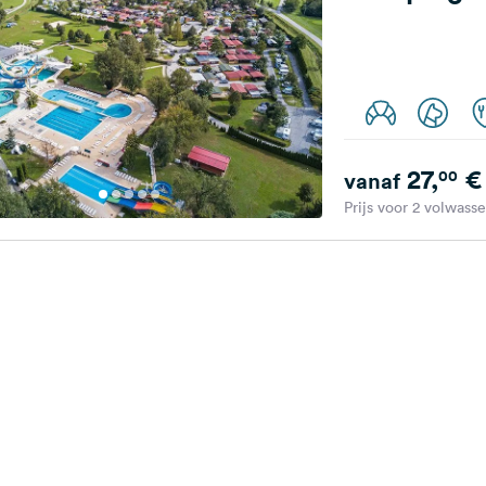
27,
€
00
vanaf
Prijs voor 2 volwass