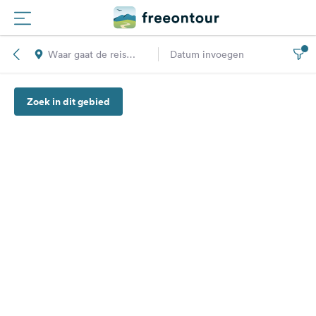
Waar gaat de reis
Datum invoegen
Routes
naar toe?
Zoek in dit gebied
Campings
Magazine
Partners
Registreren
Inloggen
Nieuwsbrief
Vragen &