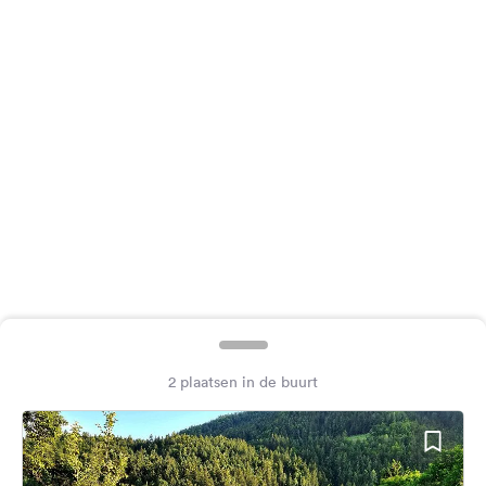
Feedback
Taal:
Nederlands
Volg
ons
op
social
media
Facebook
Instagram
2 plaatsen in de buurt