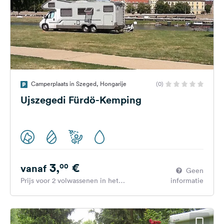
Camperplaats in Szeged, Hongarije
(0)
Ujszegedi Fürdö-Kemping
3,
€
00
vanaf
Geen
Prijs voor 2 volwassenen in het
informatie
hoogseizoen