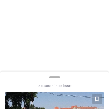
Feedback
Taal:
Nederlands
Volg
ons
op
social
media
Facebook
Instagram
9 plaatsen in de buurt