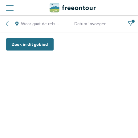
Waar gaat de reis
Datum invoegen
Routes
naar toe?
Zoek in dit gebied
Campings
Magazine
Partners
Registreren
Inloggen
Nieuwsbrief
Vragen &