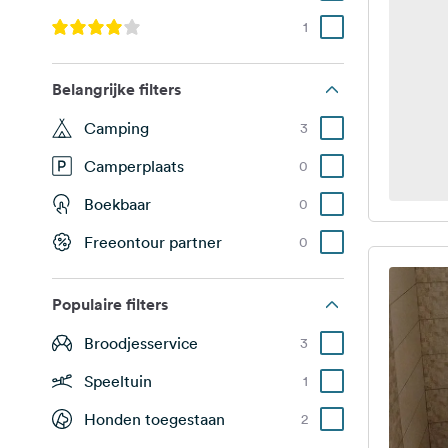
1
Belangrijke filters
Camping
3
Camperplaats
0
Boekbaar
0
Freeontour partner
0
Populaire filters
Broodjesservice
3
Speeltuin
1
Honden toegestaan
2