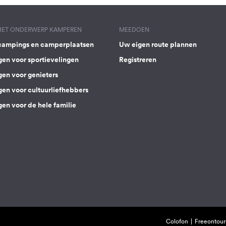
 HET ONDERWERP KAMPEREN
MEEDOEN
campings en camperplaatsen
Uw eigen route plannen
gen voor sportievelingen
Registreren
gen voor genieters
gen voor cultuurliefhebbers
en voor de hele familie
Colofon
Freeontour