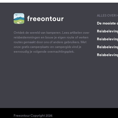
ALLES OVER
De mooiste 
Reisbelevin
Ontdek de wereld van kamperen. Lees artikelen over
reisbestemmingen en bouw je eigen route of verken
Reisbelevin
routes gemaakt door ons of andere gebruikers. Met
Reisbelevin
onze gratis camperplaats- en campergids vind je
eenvoudig je volgende overnachtingsplek.
Reisbeleving
Freeontour Copyright 2026