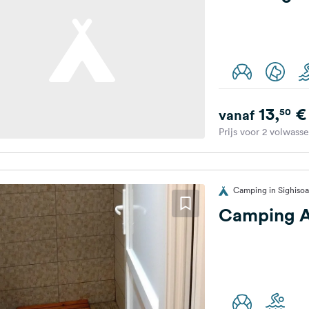
13,
€
50
vanaf
Prijs voor 2 volwass
Camping in Sighiso
Camping A