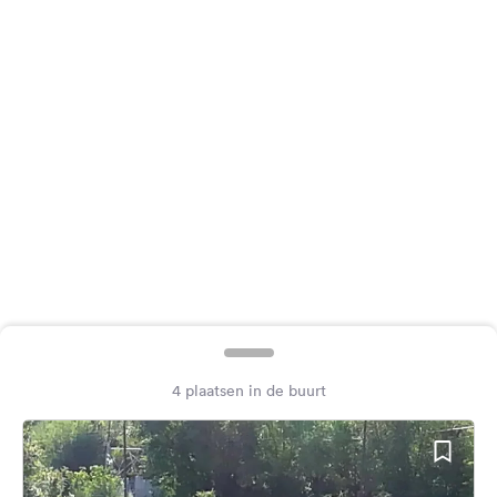
Feedback
Taal:
Nederlands
Volg
ons
op
social
media
Facebook
Instagram
4 plaatsen in de buurt