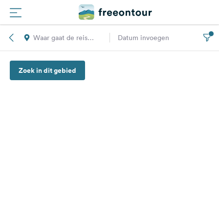
Waar gaat de reis
Datum invoegen
Routes
naar toe?
Zoek in dit gebied
Campings
Magazine
Partners
Registreren
Inloggen
Nieuwsbrief
Vragen &