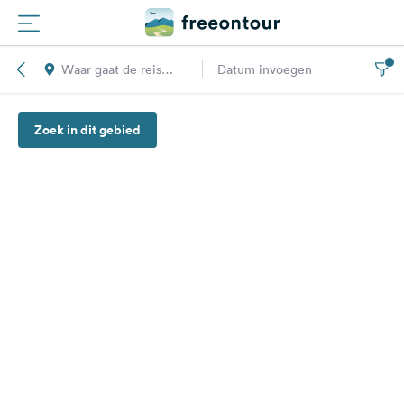
Waar gaat de reis
Datum invoegen
Routes
naar toe?
Zoek in dit gebied
Campings
Magazine
Partners
Registreren
Inloggen
Nieuwsbrief
Vragen &