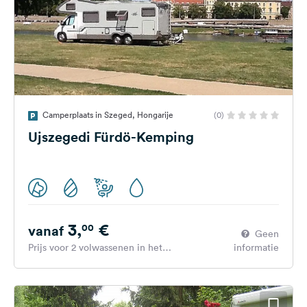
Camperplaats in Szeged, Hongarije
(0)
Ujszegedi Fürdö-Kemping
3,
€
00
vanaf
Geen
Prijs voor 2 volwassenen in het
informatie
hoogseizoen