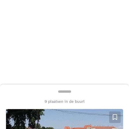
Feedback
Taal:
Nederlands
Volg
ons
op
social
media
Facebook
Instagram
9 plaatsen in de buurt