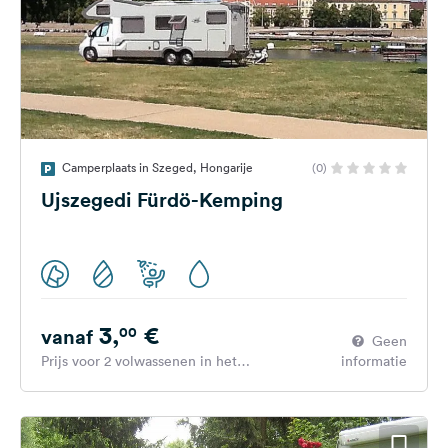
Camperplaats in Szeged, Hongarije
(0)
Ujszegedi Fürdö-Kemping
3,
€
00
vanaf
Geen
Prijs voor 2 volwassenen in het
informatie
hoogseizoen