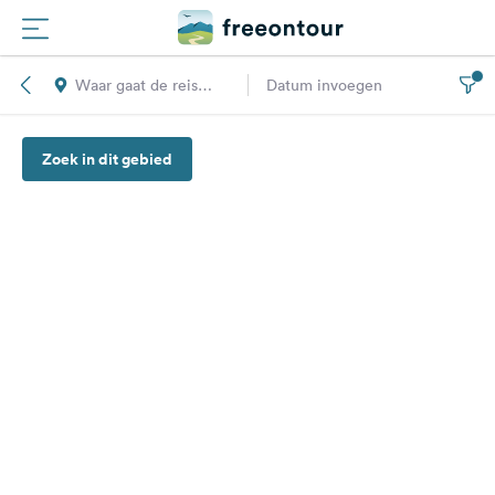
Waar gaat de reis
Datum invoegen
Routes
naar toe?
Zoek in dit gebied
Campings
Magazine
Partners
Registreren
Inloggen
Nieuwsbrief
Vragen &