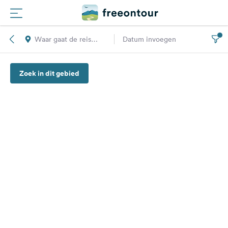
Waar gaat de reis
Datum invoegen
Routes
naar toe?
Zoek in dit gebied
Campings
Magazine
Partners
Registreren
Inloggen
Nieuwsbrief
Vragen &