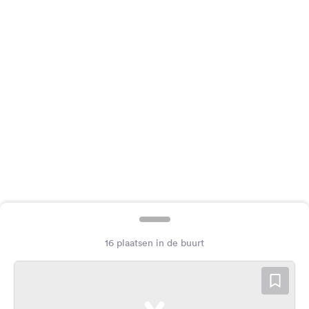
Feedback
Taal:
Nederlands
Volg
ons
op
social
media
Facebook
Instagram
16 plaatsen in de buurt