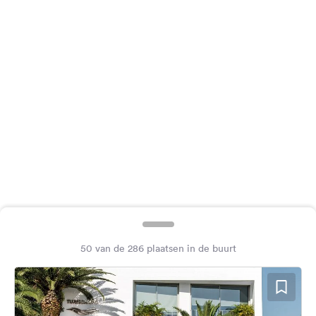
Feedback
Taal:
Nederlands
Volg
ons
op
social
media
Facebook
Instagram
50 van de 286 plaatsen in de buurt