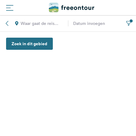
Waar gaat de reis
Datum invoegen
Routes
naar toe?
Zoek in dit gebied
Campings
Magazine
Partners
Registreren
Inloggen
Nieuwsbrief
Vragen &