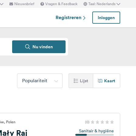
Nieuwsbrief
Vragen & Feedback
Taal: Nederlands
Registreren
Inloggen
Nu vinden
Populariteit
Lijst
Kaart
ów, Polen
(0)
ały Raj
Sanitair & hygiëne