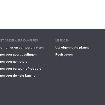
 HET ONDERWERP KAMPEREN
MEEDOEN
campings en camperplaatsen
Uw eigen route plannen
gen voor sportievelingen
Registreren
gen voor genieters
gen voor cultuurliefhebbers
en voor de hele familie