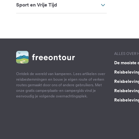
Sport en Vrije Tijd
ALLES OVER
De mooiste 
Reisbelevin
Ontdek de wereld van kamperen. Lees artikelen over
reisbestemmingen en bouw je eigen route of verken
Reisbelevin
routes gemaakt door ons of andere gebruikers. Met
Reisbelevin
onze gratis camperplaats- en campergids vind je
eenvoudig je volgende overnachtingsplek.
Reisbeleving