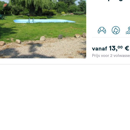
13,
€
00
vanaf
Prijs voor 2 volwass