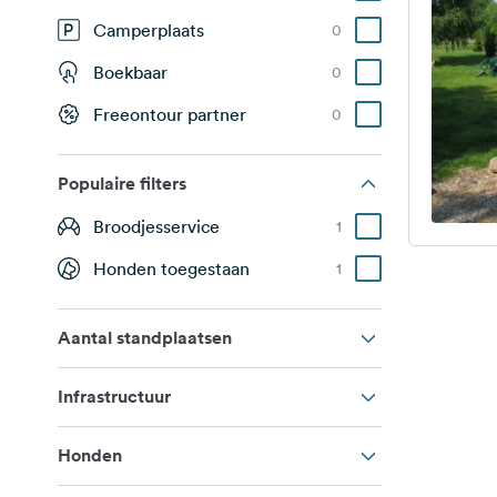
Camperplaats
0
Boekbaar
0
Freeontour partner
0
Populaire filters
Broodjesservice
1
Honden toegestaan
1
Aantal standplaatsen
Infrastructuur
Honden