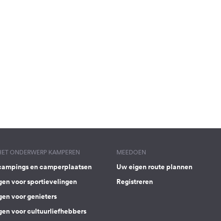
 HET ONDERWERP KAMPEREN
MEEDOEN
campings en camperplaatsen
Uw eigen route plannen
gen voor sportievelingen
Registreren
gen voor genieters
gen voor cultuurliefhebbers