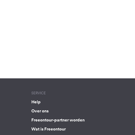
SERVICE
Help
Over ons
Freeontour-partner worden
Wat is Freeontour