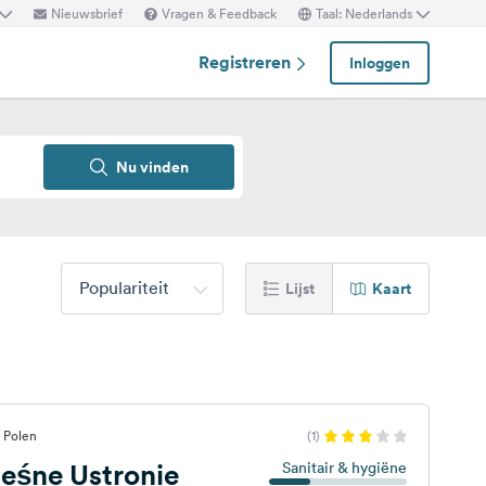
Nieuwsbrief
Vragen & Feedback
Taal: Nederlands
Registreren
Inloggen
Nu vinden
Populariteit
Lijst
Kaart
 Polen
(1)
eśne Ustronie
Sanitair & hygiëne