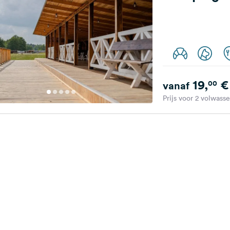
19,
€
00
vanaf
Prijs voor 2 volwass