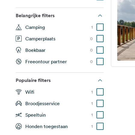
Belangrijke filters
Camping
1
Camperplaats
0
Boekbaar
0
Freeontour partner
0
Populaire filters
Wifi
1
Broodjesservice
1
Speeltuin
1
Honden toegestaan
1