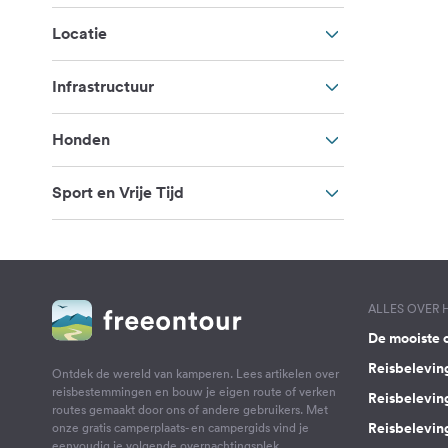
Locatie
Infrastructuur
Honden
Sport en Vrije Tijd
ALLES OVER
De mooiste 
Reisbelevin
Ontdek de wereld van kamperen. Lees artikelen over
reisbestemmingen en bouw je eigen route of verken
Reisbelevin
routes gemaakt door ons of andere gebruikers. Met
Reisbelevin
onze gratis camperplaats- en campergids vind je
eenvoudig je volgende overnachtingsplek.