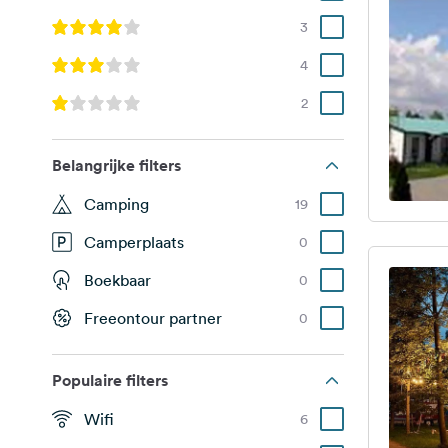
3
4
2
Belangrijke filters
Camping
19
Camperplaats
0
Boekbaar
0
Freeontour partner
0
Populaire filters
Wifi
6