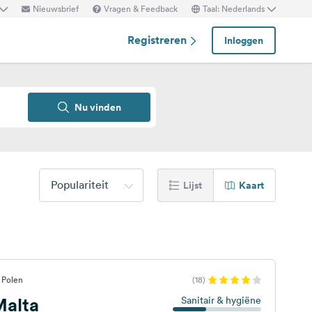
Nieuwsbrief
Vragen & Feedback
Taal: Nederlands
Registreren
Inloggen
Nu vinden
Populariteit
Lijst
Kaart
 Polen
(18)
alta
Sanitair & hygiëne