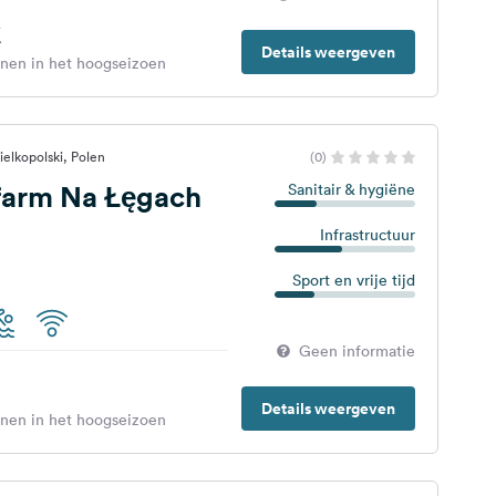
€
Details weergeven
enen in het hoogseizoen
elkopolski, Polen
(0)
farm Na Łęgach
Sanitair & hygiëne
Infrastructuur
Sport en vrije tijd
Geen informatie
Details weergeven
enen in het hoogseizoen