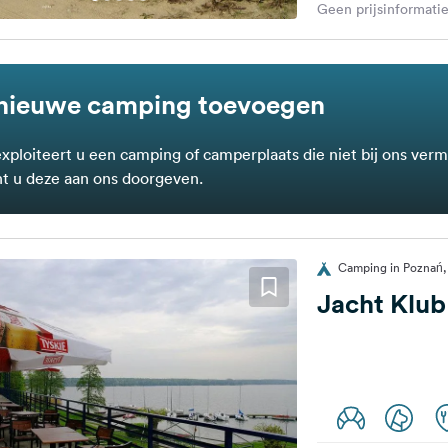
Geen prijsinformatie
nieuwe camping toevoegen
exploiteert u een camping of camperplaats die niet bij ons verm
t u deze aan ons doorgeven.
Camping in Poznań,
Jacht Klub