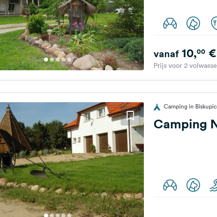
10,
€
00
vanaf
Prijs voor 2 volwass
Camping in Biskupic
Camping N