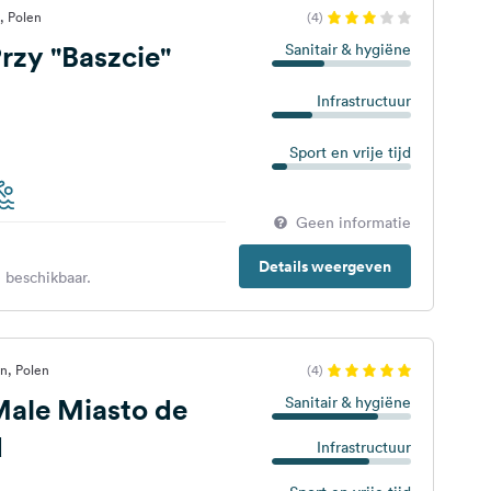
, Polen
(4)
zy "Baszcie"
Sanitair & hygiëne
Infrastructuur
Sport en vrije tijd
Geen informatie
Details weergeven
 beschikbaar.
n, Polen
(4)
ale Miasto de
Sanitair & hygiëne
d
Infrastructuur