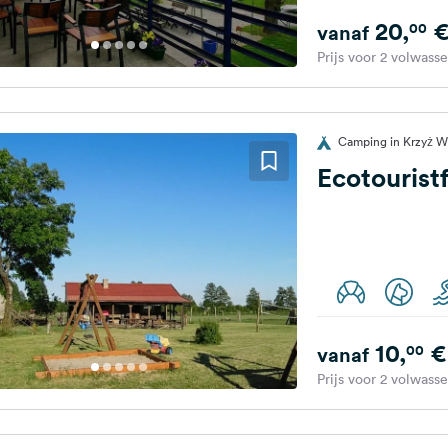
20,
00
vanaf
Prijs voor 2 volwass
Camping in Krzyż Wi
Ecotourist
10,
€
00
vanaf
Prijs voor 2 volwass