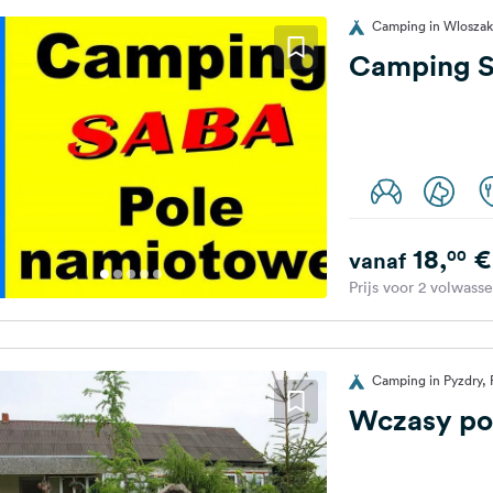
Camping in Wloszak
Camping 
18,
€
00
vanaf
Prijs voor 2 volwass
Camping in Pyzdry, 
Wczasy po