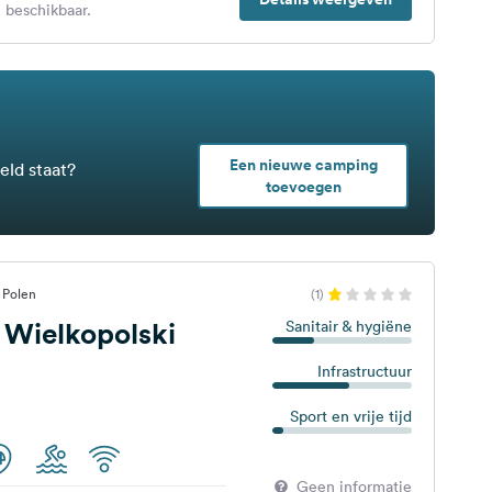
 beschikbaar.
Een nieuwe camping
eld staat?
toevoegen
 Polen
(1)
 Wielkopolski
Sanitair & hygiëne
Infrastructuur
Sport en vrije tijd
Geen informatie