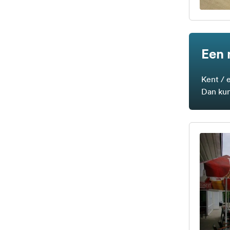
Een 
Kent / 
Dan kun