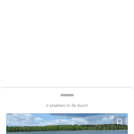
Feedback
Taal:
Nederlands
Volg
ons
op
social
media
Facebook
Instagram
2 plaatsen in de buurt