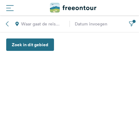
Waar gaat de reis
Datum invoegen
Routes
naar toe?
Zoek in dit gebied
Campings
Magazine
Partners
Registreren
Inloggen
Nieuwsbrief
Vragen &