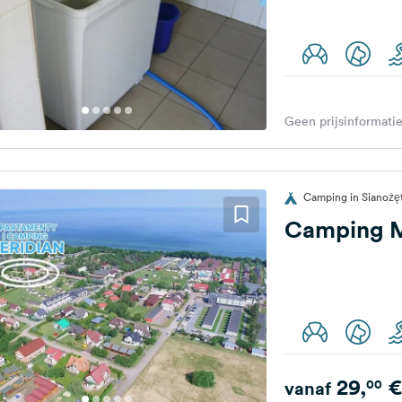
Geen prijsinformatie
Camping in Sianożęt
Camping M
29,
€
00
vanaf