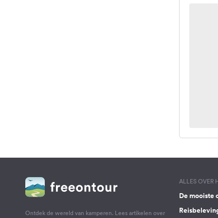
ALLES OVER
De mooiste 
Reisbelevin
Ontdek de wereld van kamperen. Lees artikelen over