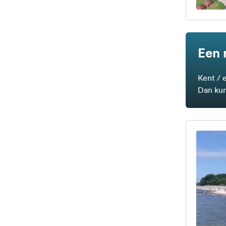
Een 
Kent / 
Dan kun