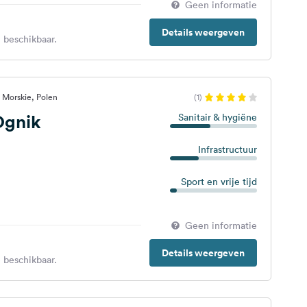
Geen informatie
Details weergeven
 beschikbaar.
 Morskie, Polen
(1)
Ognik
Sanitair & hygiëne
Infrastructuur
Sport en vrije tijd
Geen informatie
Details weergeven
 beschikbaar.