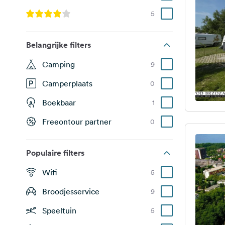
5
Belangrijke filters
Camping
9
Camperplaats
0
Boekbaar
1
Freeontour partner
0
Populaire filters
Wifi
5
Broodjesservice
9
Speeltuin
5