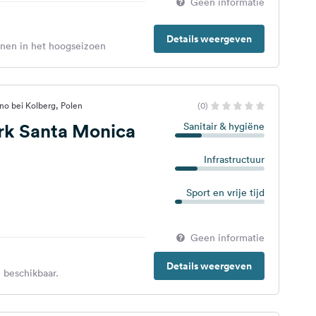
Geen informatie
Details weergeven
enen in het hoogseizoen
no bei Kolberg, Polen
(0)
k Santa Monica
Sanitair & hygiëne
Infrastructuur
Sport en vrije tijd
Geen informatie
Details weergeven
 beschikbaar.