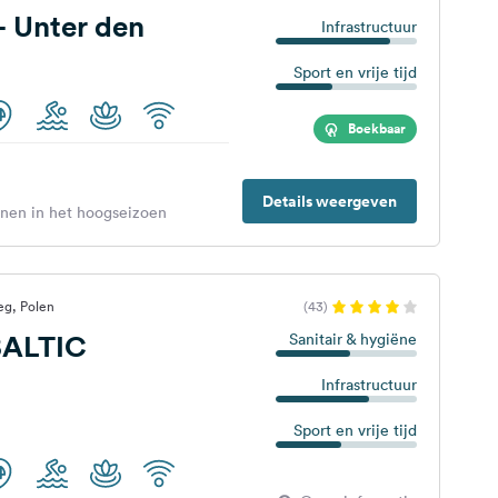
- Unter den
Infrastructuur
Sport en vrije tijd
Boekbaar
Details weergeven
enen in het hoogseizoen
eg, Polen
(43)
BALTIC
Sanitair & hygiëne
Infrastructuur
Sport en vrije tijd