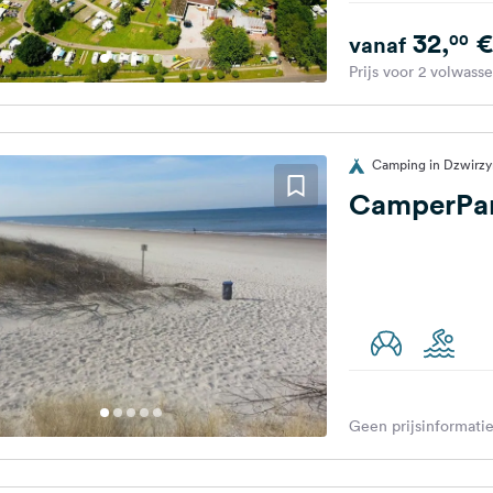
32,
€
00
vanaf
Prijs voor 2 volwass
Camping in Dzwirzy
CamperPar
Geen prijsinformatie