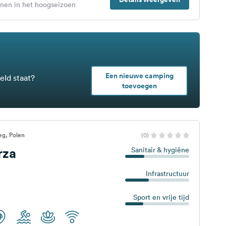
enen in het hoogseizoen
Een nieuwe camping
eld staat?
toevoegen
eg, Polen
(0)
rza
Sanitair & hygiëne
Infrastructuur
Sport en vrije tijd