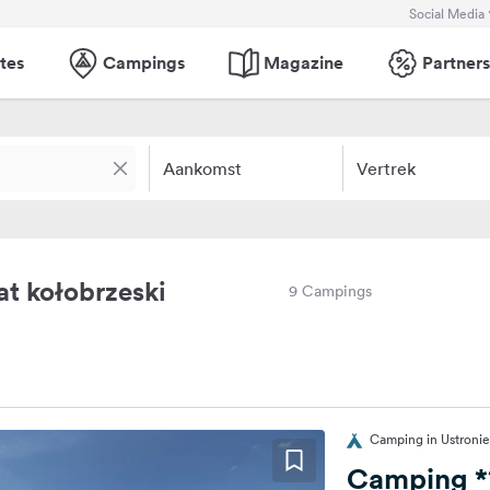
Social Media
tes
Campings
Magazine
Partners
Aankomst
Vertrek
t kołobrzeski
9 Campings
Camping in Ustronie
Camping *