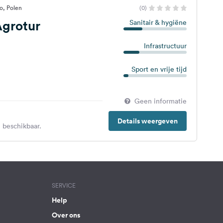
o, Polen
(0)
grotur
Sanitair & hygiëne
Infrastructuur
Sport en vrije tijd
Geen informatie
Details weergeven
 beschikbaar.
SERVICE
Help
Over ons