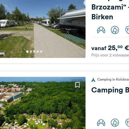
Brzozami" 
Birken
25,
€
00
vanaf
Prijs voor 2 volwass
Camping in Kolobrz
Camping 