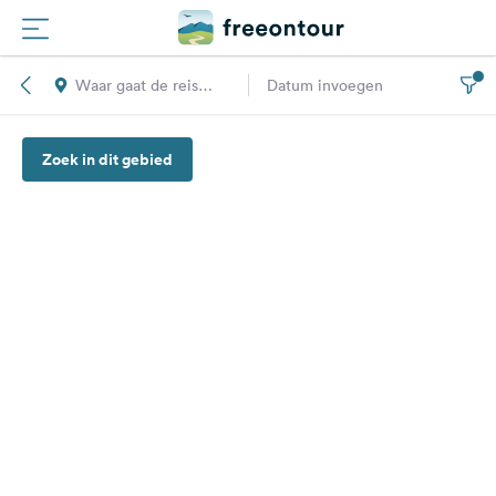
Waar gaat de reis
Datum invoegen
Routes
naar toe?
Zoek in dit gebied
Campings
Magazine
Partners
Registreren
Inloggen
Nieuwsbrief
Vragen &