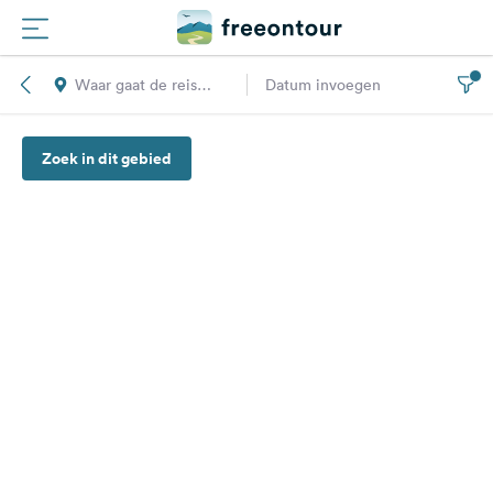
Waar gaat de reis
Datum invoegen
Routes
naar toe?
Zoek in dit gebied
Campings
Magazine
Partners
Registreren
Inloggen
Nieuwsbrief
Vragen &