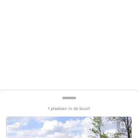
Feedback
Taal:
Nederlands
Volg
ons
op
social
media
Facebook
Instagram
1 plaatsen in de buurt