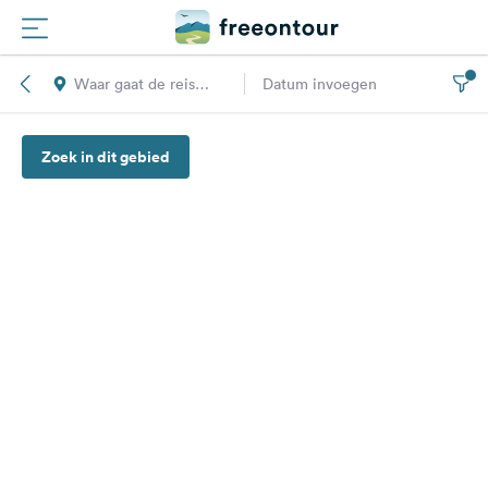
Waar gaat de reis
Datum invoegen
Routes
naar toe?
Zoek in dit gebied
Campings
Magazine
Partners
Registreren
Inloggen
Nieuwsbrief
Vragen &