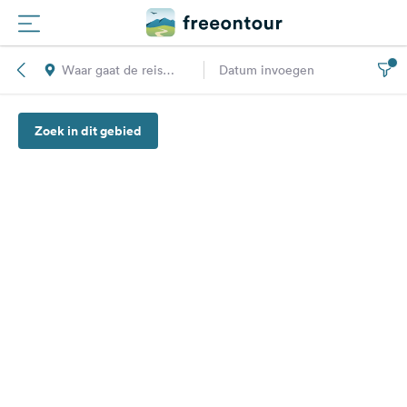
Waar gaat de reis
Datum invoegen
Routes
naar toe?
Zoek in dit gebied
Campings
Magazine
Partners
Registreren
Inloggen
Nieuwsbrief
Vragen &