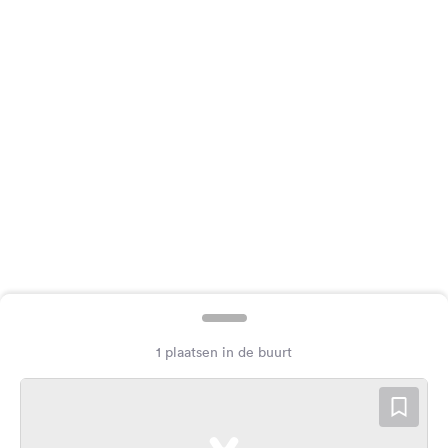
Feedback
Taal:
Nederlands
Volg
ons
op
social
media
Facebook
Instagram
1 plaatsen in de buurt