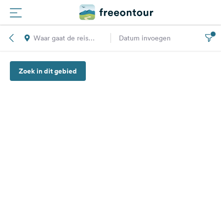
Waar gaat de reis
Datum invoegen
Routes
naar toe?
Zoek in dit gebied
Campings
Magazine
Partners
Registreren
Inloggen
Nieuwsbrief
Vragen &