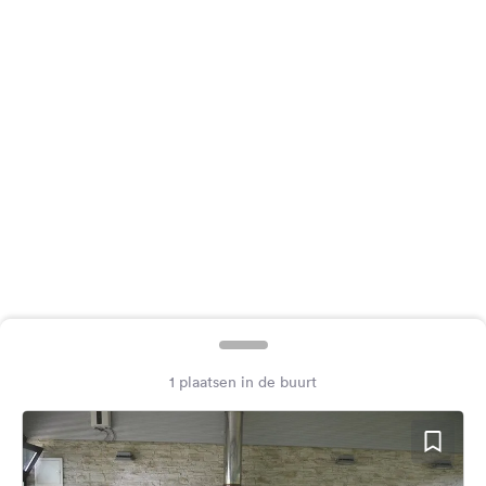
Feedback
Taal:
Nederlands
Volg
ons
op
social
media
Facebook
Instagram
1 plaatsen in de buurt