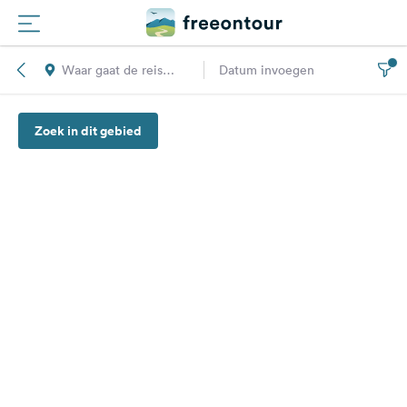
Waar gaat de reis
Datum invoegen
Routes
naar toe?
Zoek in dit gebied
Campings
Magazine
Partners
Registreren
Inloggen
Nieuwsbrief
Vragen &