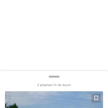
Feedback
Taal:
Nederlands
Volg
ons
op
social
media
Facebook
Instagram
2 plaatsen in de buurt