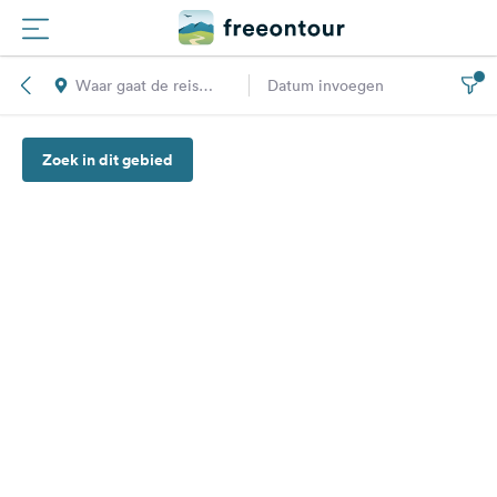
Waar gaat de reis
Datum invoegen
Routes
naar toe?
Zoek in dit gebied
Campings
Magazine
Partners
Registreren
Inloggen
Nieuwsbrief
Vragen &