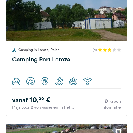
Camping in Lomza, Polen
(4)
Camping Port Lomza
10,
€
00
vanaf
Geen
Prijs voor 2 volwassenen in het
informatie
hoogseizoen