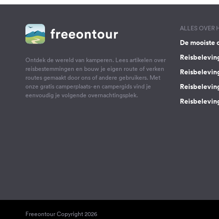
ALLES OVER
De mooiste 
Reisbelevin
Ontdek de wereld van kamperen. Lees artikelen over
reisbestemmingen en bouw je eigen route of verken
Reisbelevin
routes gemaakt door ons of andere gebruikers. Met
Reisbelevin
onze gratis camperplaats- en campergids vind je
eenvoudig je volgende overnachtingsplek.
Reisbeleving
Freeontour Copyright 2026